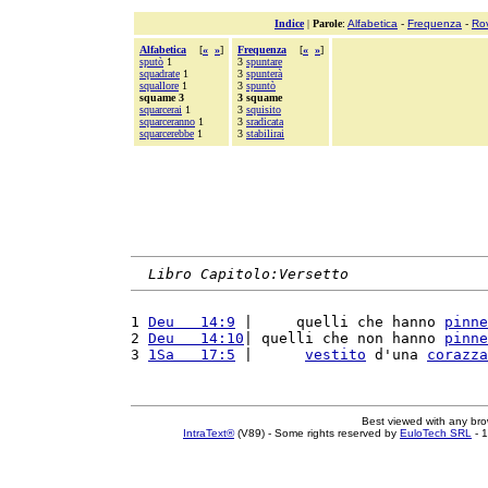
Indice
|
Parole
:
Alfabetica
-
Frequenza
-
Ro
Alfabetica
[
«
»
]
Frequenza
[
«
»
]
sputò
1
3
spuntare
squadrate
1
3
spunterà
squallore
1
3
spuntò
squame 3
3 squame
squarcerai
1
3
squisito
squarceranno
1
3
sradicata
squarcerebbe
1
3
stabilirai
Libro Capitolo:Versetto
1 
Deu   14:9
 |     quelli che hanno 
pinne
2 
Deu   14:10
| quelli che non hanno 
pinne
3 
1Sa   17:5
 |      
vestito
 d'una 
corazza
Best viewed with any br
IntraText®
(V89) - Some rights reserved by
EuloTech SRL
- 1