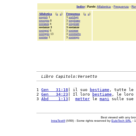
Indice
|
Parole
:
Alfabetica
-
Frequenza
-
Ro
Alfabetica
[
«
»
]
Frequenza
[
«
»
]
sospirò
1
3
sortilegi
sossopra
8
3
sospirano
sostanza
4
3
sospirare
sostanze 3
3 sostanze
sostegni
6
3
sostener
sostegno
13
3
sostenerlo
sostene
1
3
sostengo
Libro Capitolo:Versetto
1 
Gen   31:18
| il suo 
bestiame
, tutte le 
2 
Gen   34:23
| Il loro 
bestiame
, le loro 
3 
Abd    1:13
|  
metter
 le 
mani
 sulle sue 
Best viewed with any br
IntraText®
(V89) - Some rights reserved by
EuloTech SRL
- 1