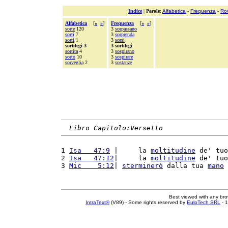
Indice
|
Parole
:
Alfabetica
-
Frequenza
-
Ro
Alfabetica
[
«
»
]
Frequenza
[
«
»
]
sorte
120
3
sorpassano
sorti
7
3
sorprenda
sortì
1
3
sorsi
sortilegi 3
3 sortilegi
sortita
4
3
sospirano
sorto
10
3
sospirare
sorveglia
2
3
sostanze
Libro Capitolo:Versetto
1 
Isa   47:9
 |     la 
moltitudine
 de' tuo
2 
Isa   47:12
|     la 
moltitudine
 de' tuo
3 
Mic    5:12
| 
sterminerò
 dalla tua 
mano
 
Best viewed with any br
IntraText®
(V89) - Some rights reserved by
EuloTech SRL
- 1