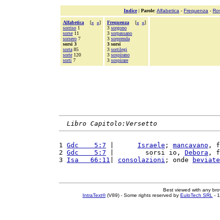
Indice
|
Parole
:
Alfabetica
-
Frequenza
-
Ro
Alfabetica
[
«
»
]
Frequenza
[
«
»
]
sorriso
1
3
sorgono
sorse
11
3
sorpassano
sorsero
7
3
sorprenda
sorsi 3
3 sorsi
sorta
85
3
sortilegi
sorte
120
3
sospirano
sorti
7
3
sospirare
Libro Capitolo:Versetto
1 
Gdc    5:7
 |      
Israele
; 
mancavano
, f
2 
Gdc    5:7
 |        sorsi io, 
Debora
, f
3 
Isa   66:11
| 
consolazioni
; onde 
beviate
Best viewed with any br
IntraText®
(V89) - Some rights reserved by
EuloTech SRL
- 1