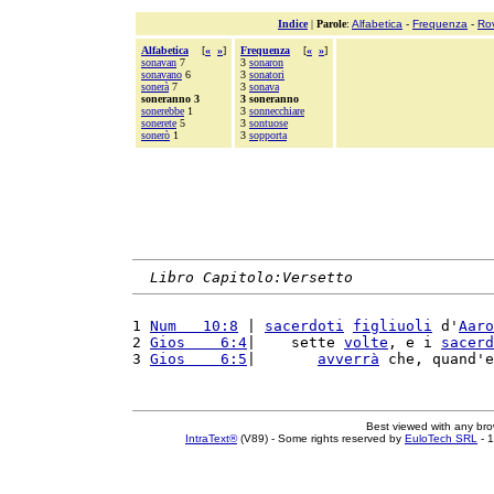
Indice
|
Parole
:
Alfabetica
-
Frequenza
-
Ro
Alfabetica
[
«
»
]
Frequenza
[
«
»
]
sonavan
7
3
sonaron
sonavano
6
3
sonatori
sonerà
7
3
sonava
soneranno 3
3 soneranno
sonerebbe
1
3
sonnecchiare
sonerete
5
3
sontuose
sonerò
1
3
sopporta
Libro Capitolo:Versetto
1 
Num   10:8
 | 
sacerdoti
figliuoli
 d'
Aaro
2 
Gios    6:4
|    sette 
volte
, e i 
sacerd
3 
Gios    6:5
|       
avverrà
 che, quand'e
Best viewed with any br
IntraText®
(V89) - Some rights reserved by
EuloTech SRL
- 1