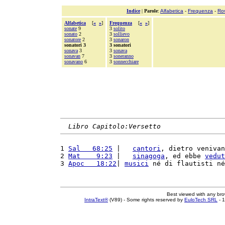
Indice
|
Parole
:
Alfabetica
-
Frequenza
-
Ro
Alfabetica
[
«
»
]
Frequenza
[
«
»
]
sonate
9
3
solito
sonato
2
3
sollievo
sonatore
2
3
sonaron
sonatori 3
3 sonatori
sonava
3
3
sonava
sonavan
7
3
soneranno
sonavano
6
3
sonnecchiare
Libro Capitolo:Versetto
1 
Sal   68:25
 |   
cantori
, dietro venivan
2 
Mat    9:23
 |   
sinagoga
, ed ebbe 
vedut
3 
Apoc   18:22
| 
musici
 né di flautisti né
Best viewed with any br
IntraText®
(V89) - Some rights reserved by
EuloTech SRL
- 1