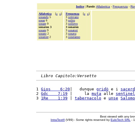
Indice
|
Parole
:
Alfabetica
-
Frequenza
-
Ro
Alfabetica
[
«
»
]
Frequenza
[
«
»
]
sonando
5
3
solevano
sonar
6
3
solito
sonare
9
3
sollievo
sonaron 3
3 sonaron
sonate
9
3
sonatori
sonato
2
3
sonava
sonatore
2
3
soneranno
Libro Capitolo:Versetto
1 
Gios    6:20
|   dunque 
gridò
 e i 
sacerd
2 
Gdc    7:19
 |     la 
muta
 alle 
sentinel
3 
1Re    1:39
 | 
tabernacolo
 e 
unse
Salomo
Best viewed with any br
IntraText®
(V89) - Some rights reserved by
EuloTech SRL
- 1