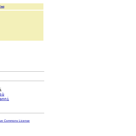
Text


sù
anni
ive Commons License