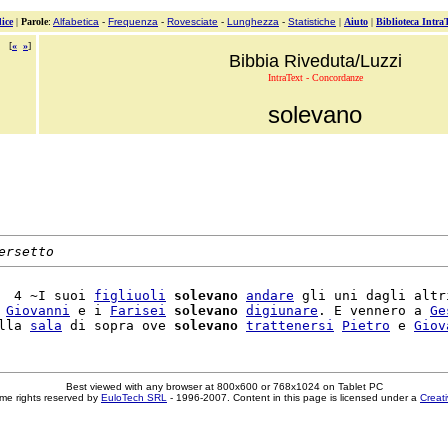
ice
|
Parole
:
Alfabetica
-
Frequenza
-
Rovesciate
-
Lunghezza
-
Statistiche
|
Aiuto
|
Biblioteca Intra
[
«
»
]
Bibbia Riveduta/Luzzi
IntraText - Concordanze
solevano
ersetto
  4 ~I suoi 
figliuoli
solevano
andare
 gli uni dagli altri
 
Giovanni
 e i 
Farisei
solevano
digiunare
. E vennero a 
Ge
lla 
sala
 di sopra ove 
solevano
trattenersi
Pietro
 e 
Giov
Best viewed with any browser at 800x600 or 768x1024 on Tablet PC
me rights reserved by
EuloTech SRL
- 1996-2007. Content in this page is licensed under a
Creat