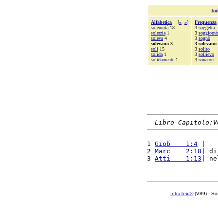
Ind
Alfabetica
[
«
»
]
Frequenza
solennità
18
3
soggetta
solerzia
1
3
soggiornò
soleva
4
3
sognò
solevano 3
3 solevano
soli
15
3
solito
solida
1
3
sollievo
solidamente
1
3
sonaron
Libro Capitolo:V
1 
Giob    1:4
 |   
2 
Marc    2:18
| di
3 
Atti    1:13
| ne
IntraText®
(V89) - So