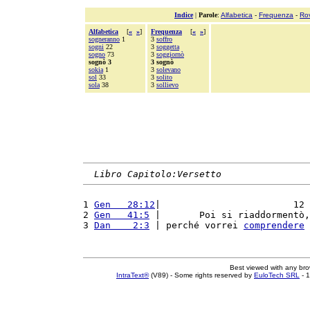
Indice
|
Parole
:
Alfabetica
-
Frequenza
-
Ro
Alfabetica
[
«
»
]
Frequenza
[
«
»
]
sogneranno
1
3
soffro
sogni
22
3
soggetta
sogno
73
3
soggiornò
sognò 3
3 sognò
sokia
1
3
solevano
sol
33
3
solito
sola
38
3
sollievo
Libro Capitolo:Versetto
1 
Gen   28:12
|                        12 
2 
Gen   41:5
 |       Poi si riaddormentò,
3 
Dan    2:3
 | perché vorrei 
comprendere
 
Best viewed with any br
IntraText®
(V89) - Some rights reserved by
EuloTech SRL
- 1