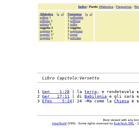
Indice
|
Parole
:
Alfabetica
-
Frequenza
-
Ro
Alfabetica
[
«
»
]
Frequenza
[
«
»
]
soffron
1
3
soffrirebbe
soffrono
2
3
soffrisse
sofonia
9
3
soffro
soggetta 3
3 soggetta
soggette
8
3
soggiornò
soggetti
17
3
sognò
soggetto
5
3
solevano
Libro Capitolo:Versetto
1 
Gen    1:28
 | la 
terra
, e rendetevela 
s
2 
Ger   27:11
 | di 
Babilonia
 e gli sarà 
s
3 
Efes    5:24
| 24 ~Ma come la 
Chiesa
 è 
s
Best viewed with any br
IntraText®
(V89) - Some rights reserved by
EuloTech SRL
- 1