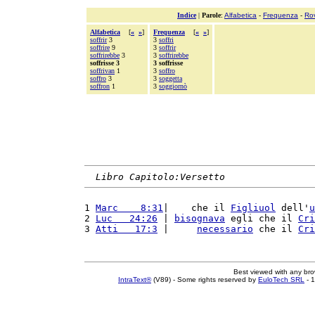
Indice
|
Parole
:
Alfabetica
-
Frequenza
-
Ro
Alfabetica
[
«
»
]
Frequenza
[
«
»
]
soffrir
3
3
soffri
soffrire
9
3
soffrir
soffrirebbe
3
3
soffrirebbe
soffrisse 3
3 soffrisse
soffrivan
1
3
soffro
soffro
3
3
soggetta
soffron
1
3
soggiornò
Libro Capitolo:Versetto
1 
Marc    8:31
|    che il 
Figliuol
 dell'
u
2 
Luc   24:26
 | 
bisognava
 egli che il 
Cri
3 
Atti   17:3
 |     
necessario
 che il 
Cri
Best viewed with any br
IntraText®
(V89) - Some rights reserved by
EuloTech SRL
- 1