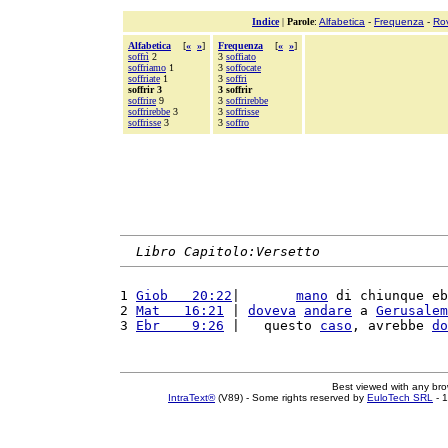
Indice
|
Parole
:
Alfabetica
-
Frequenza
-
Ro
Alfabetica
[
«
»
]
Frequenza
[
«
»
]
soffrì
2
3
soffiato
soffriamo
1
3
soffocate
soffriate
1
3
soffri
soffrir 3
3 soffrir
soffrire
9
3
soffrirebbe
soffrirebbe
3
3
soffrisse
soffrisse
3
3
soffro
Libro Capitolo:Versetto
1 
Giob   20:22
|       
mano
 di chiunque eb
2 
Mat   16:21
 | 
doveva
andare
 a 
Gerusalem
3 
Ebr    9:26
 |   questo 
caso
, avrebbe 
do
Best viewed with any br
IntraText®
(V89) - Some rights reserved by
EuloTech SRL
- 1