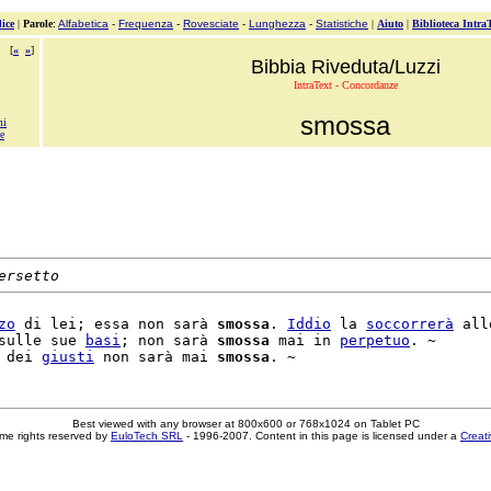
ice
|
Parole
:
Alfabetica
-
Frequenza
-
Rovesciate
-
Lunghezza
-
Statistiche
|
Aiuto
|
Biblioteca Intra
[
«
»
]
Bibbia Riveduta/Luzzi
IntraText - Concordanze
smossa
mi
e
ersetto
zo
 di lei; essa non sarà 
smossa
. 
Iddio
 la 
soccorrerà
 allo
sulle sue 
basi
; non sarà 
smossa
 mai in 
perpetuo
. ~

 dei 
giusti
 non sarà mai 
smossa
Best viewed with any browser at 800x600 or 768x1024 on Tablet PC
me rights reserved by
EuloTech SRL
- 1996-2007. Content in this page is licensed under a
Creat