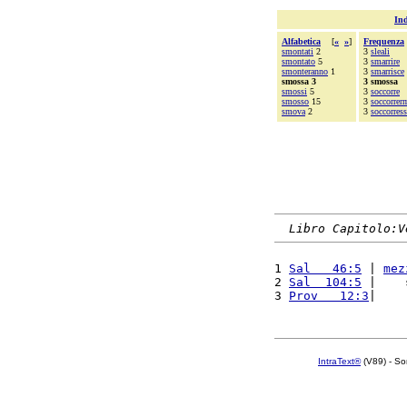
Ind
Alfabetica
[
«
»
]
Frequenza
smontati
2
3
sleali
smontato
5
3
smarrire
smonteranno
1
3
smarrisce
smossa 3
3 smossa
smossi
5
3
soccorre
smosso
15
3
soccorrer
smova
2
3
soccorress
Libro Capitolo:V
1 
Sal   46:5
 | 
mez
2 
Sal  104:5
 |    
3 
Prov   12:3
|    
IntraText®
(V89) - So