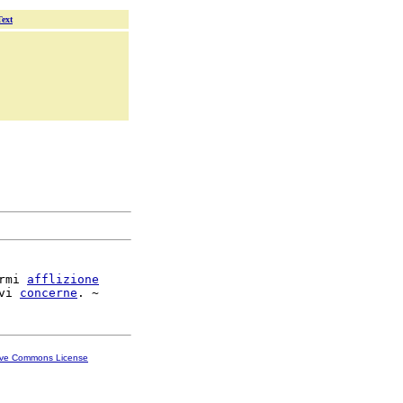
Text
rmi 
afflizione
vi 
concerne
ive Commons License