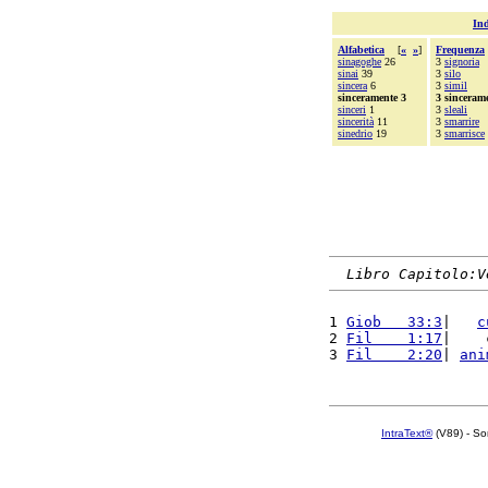
Ind
Alfabetica
[
«
»
]
Frequenza
sinagoghe
26
3
signoria
sinai
39
3
silo
sincera
6
3
simil
sinceramente 3
3 sinceram
sinceri
1
3
sleali
sincerità
11
3
smarrire
sinedrio
19
3
smarrisce
Libro Capitolo:V
1 
Giob   33:3
|   
c
2 
Fil    1:17
|    
3 
Fil    2:20
| 
ani
IntraText®
(V89) - So