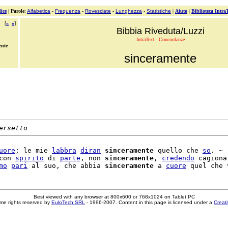
ice
|
Parole
:
Alfabetica
-
Frequenza
-
Rovesciate
-
Lunghezza
-
Statistiche
|
Aiuto
|
Biblioteca Intra
[
«
»
]
Bibbia Riveduta/Luzzi
IntraText - Concordanze
ente
sinceramente
ersetto
uore
; le mie 
labbra
diran
sinceramente
 quello che 
so
. ~

con 
spirito
 di 
parte
, non 
sinceramente
, 
credendo
 cagiona
mo
pari
 al suo, che abbia 
sinceramente
 a 
cuore
 quel che 
Best viewed with any browser at 800x600 or 768x1024 on Tablet PC
me rights reserved by
EuloTech SRL
- 1996-2007. Content in this page is licensed under a
Creat