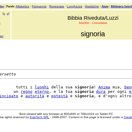
ice
|
Parole
:
Alfabetica
-
Frequenza
-
Rovesciate
-
Lunghezza
-
Statistiche
|
Aiuto
|
Biblioteca Intra
[
«
»
]
Bibbia Riveduta/Luzzi
IntraText - Concordanze
e
signoria
nte
ersetto
       tutti i 
luoghi
 della sua 
signoria
! 
Anima
 mia, 
ben
      un 
regno
eterno
, e la tua 
signoria
dura
 per ogni 
e
incipato
 e 
autorità
 e 
potestà
 e 
signoria
, e d'ogni altro
Best viewed with any browser at 800x600 or 768x1024 on Tablet PC
me rights reserved by
EuloTech SRL
- 1996-2007. Content in this page is licensed under a
Creat