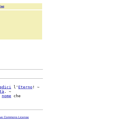
Text
edici
 l'
Eterno
! ~

tà
. ~

 
nome
ive Commons License