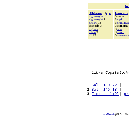
Ind
Alfabetica
[
«
»
]
Frequenza
signoreggino
1
3 sieno
signoreggiò
1
3
sigilli
signori
16
3
significar
signoria 3
3 signoria
signorie
1
3
silo
sihon
36
3
simil
sii
65
3
sincerame
Libro Capitolo:V
1 
Sal  103:22
 |   
2 
Sal  145:13
 |   
3 
Efes    1:21
| 
pr
IntraText®
(V89) - So