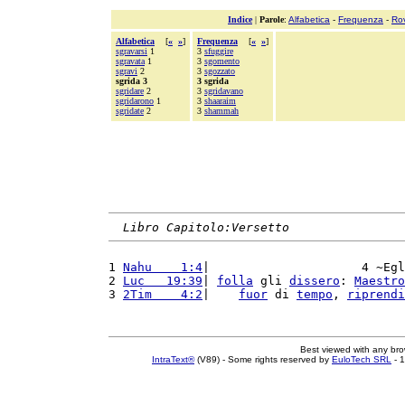
Indice
|
Parole
:
Alfabetica
-
Frequenza
-
Ro
Alfabetica
[
«
»
]
Frequenza
[
«
»
]
sgravarsi
1
3
sfuggire
sgravata
1
3
sgomento
sgravi
2
3
sgozzato
sgrida 3
3 sgrida
sgridare
2
3
sgridavano
sgridarono
1
3
shaaraim
sgridate
2
3
shammah
Libro Capitolo:Versetto
1 
Nahu    1:4
|                     4 ~Egl
2 
Luc   19:39
| 
folla
 gli 
dissero
: 
Maestro
3 
2Tim    4:2
|    
fuor
 di 
tempo
, 
riprendi
Best viewed with any br
IntraText®
(V89) - Some rights reserved by
EuloTech SRL
- 1