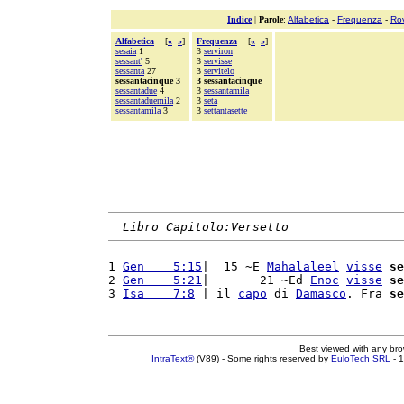
Indice
|
Parole
:
Alfabetica
-
Frequenza
-
Ro
Alfabetica
[
«
»
]
Frequenza
[
«
»
]
sesaia
1
3
serviron
sessant'
5
3
servisse
sessanta
27
3
servitelo
sessantacinque 3
3 sessantacinque
sessantadue
4
3
sessantamila
sessantaduemila
2
3
seta
sessantamila
3
3
settantasette
Libro Capitolo:Versetto
1 
Gen    5:15
|  15 ~E 
Mahalaleel
visse
se
2 
Gen    5:21
|       21 ~Ed 
Enoc
visse
se
3 
Isa    7:8
 | il 
capo
 di 
Damasco
. Fra 
se
Best viewed with any br
IntraText®
(V89) - Some rights reserved by
EuloTech SRL
- 1