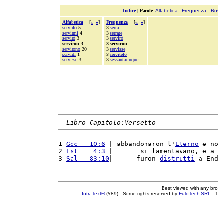
Indice
|
Parole
:
Alfabetica
-
Frequenza
-
Ro
Alfabetica
[
«
»
]
Frequenza
[
«
»
]
servirlo
5
3
serra
servirmi
4
3
serrate
servirò
3
3
servirò
serviron 3
3 serviron
servirono
20
3
servisse
servirti
1
3
servitelo
servisse
3
3
sessantacinque
Libro Capitolo:Versetto
1 
Gdc   10:6
 | abbandonaron l'
Eterno
 e no
2 
Est    4:3
 |       si lamentavano, e a 
3 
Sal   83:10
|      furon 
distrutti
 a End
Best viewed with any br
IntraText®
(V89) - Some rights reserved by
EuloTech SRL
- 1