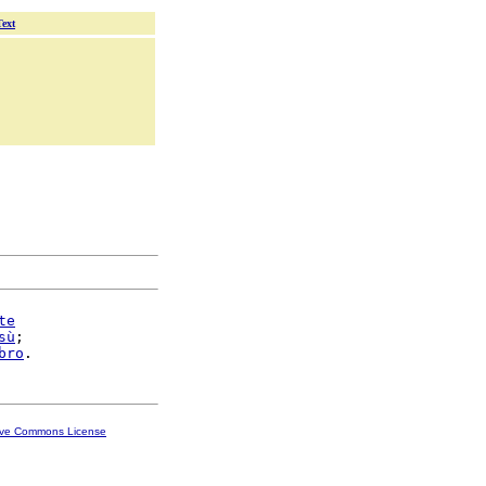
Text
te
sù
;

bro
ive Commons License