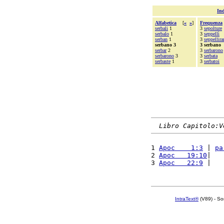
Ind
Alfabetica
[
«
»
]
Frequenza
serbali
1
3
sepolture
serbalo
1
3
seppellì
serban
1
3
seppellir
serbano 3
3 serbano
serbar
2
3
serbarono
serbarono
3
3
serbata
serbaste
1
3
serbatoi
Libro Capitolo:V
1 
Apoc    1:3
 | 
pa
2 
Apoc   19:10
|   
3 
Apoc   22:9
 |   
IntraText®
(V89) - So