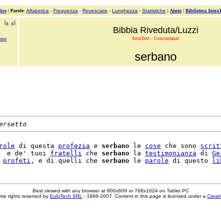
ice
|
Parole
:
Alfabetica
-
Frequenza
-
Rovesciate
-
Lunghezza
-
Statistiche
|
Aiuto
|
Biblioteca Intra
[
«
»
]
Bibbia Riveduta/Luzzi
IntraText - Concordanze
anno
serbano
ersetto
role
 di questa 
profezia
 e 
serbano
 le 
cose
 che sono 
scrit
  e de' tuoi 
fratelli
 che 
serbano
 la 
testimonianza
 di 
Ge
 
profeti
, e di quelli che 
serbano
 le 
parole
 di questo 
li
Best viewed with any browser at 800x600 or 768x1024 on Tablet PC
me rights reserved by
EuloTech SRL
- 1996-2007. Content in this page is licensed under a
Creat