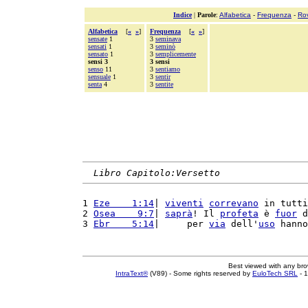
Indice
|
Parole
:
Alfabetica
-
Frequenza
-
Ro
Alfabetica
[
«
»
]
Frequenza
[
«
»
]
sensate
1
3
seminava
sensati
1
3
seminò
sensato
1
3
semplicemente
sensi 3
3 sensi
senso
11
3
sentiamo
sensuale
1
3
sentir
senta
4
3
sentite
Libro Capitolo:Versetto
1 
Eze    1:14
| 
viventi
correvano
 in tutti
2 
Osea    9:7
| 
saprà
! Il 
profeta
 è 
fuor
 d
3 
Ebr    5:14
|     per 
via
 dell'
uso
 hanno
Best viewed with any br
IntraText®
(V89) - Some rights reserved by
EuloTech SRL
- 1