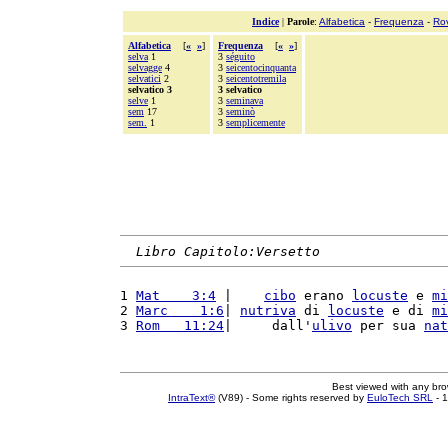
Indice
|
Parole
:
Alfabetica
-
Frequenza
-
Ro
Alfabetica
[
«
»
]
Frequenza
[
«
»
]
selva
1
3
séguito
selvagge
4
3
seicentocinquanta
selvatici
2
3
seicentotremila
selvatico 3
3 selvatico
selve
1
3
seminava
sem
17
3
seminò
sem.
1
3
semplicemente
Libro Capitolo:Versetto
1 
Mat    3:4
 |    
cibo
 erano 
locuste
 e 
mi
2 
Marc    1:6
| 
nutriva
 di 
locuste
 e di 
mi
3 
Rom   11:24
|     dall'
ulivo
 per sua 
nat
Best viewed with any br
IntraText®
(V89) - Some rights reserved by
EuloTech SRL
- 1