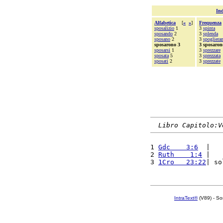
Ind
Alfabetica
[
«
»
]
Frequenza
sposalizio
1
3
spinta
sposando
2
3
splenda
sposano
2
3
spogliera
sposarono 3
3 sposaron
sposarsi
1
3
sprezzare
sposata
5
3
sprezzata
sposati
2
3
sprezzate
Libro Capitolo:V
1 
Gdc    3:6
  |   
2 
Ruth    1:4
 |   
3 
1Cro   23:22
| so
IntraText®
(V89) - So