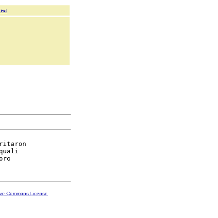
Text
ritaron

quali

ive Commons License