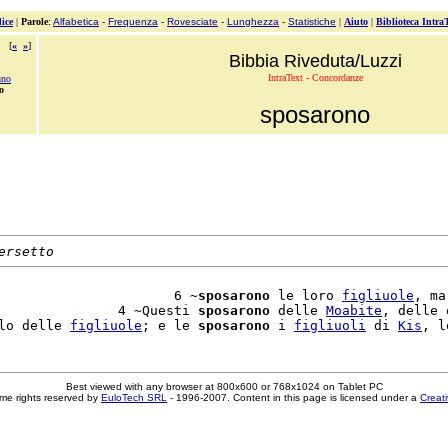
ice
|
Parole
:
Alfabetica
-
Frequenza
-
Rovesciate
-
Lunghezza
-
Statistiche
|
Aiuto
|
Biblioteca Intra
[
«
»
]
Bibbia Riveduta/Luzzi
IntraText - Concordanze
nno
o
sposarono
ersetto
                      6 ~
sposarono
 le loro 
figliuole
, ma
               4 ~Questi 
sposarono
 delle 
Moabite
, delle 
lo delle 
figliuole
; e le 
sposarono
 i 
figliuoli
 di 
Kis
Best viewed with any browser at 800x600 or 768x1024 on Tablet PC
me rights reserved by
EuloTech SRL
- 1996-2007. Content in this page is licensed under a
Creat