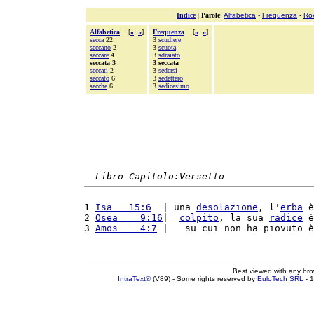
Indice
|
Parole
:
Alfabetica
-
Frequenza
-
Ro
Alfabetica
[
«
»
]
Frequenza
[
«
»
]
secca
22
3
scudiere
seccano
2
3
scuota
seccare
4
3
sdraiato
seccata 3
3 seccata
seccati
2
3
sedersi
seccato
6
3
sedettero
secche
6
3
sedicesimo
Libro Capitolo:Versetto
1 
Isa   15:6
  | una 
desolazione
, l'
erba
 è
2 
Osea    9:16
|  
colpito
, la sua 
radice
 è
3 
Amos    4:7
 |   su cui non ha piovuto è
Best viewed with any br
IntraText®
(V89) - Some rights reserved by
EuloTech SRL
- 1