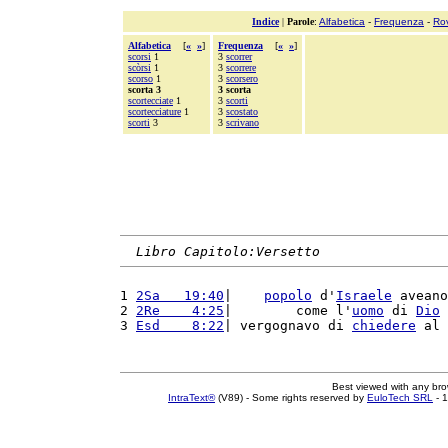
Indice
|
Parole
:
Alfabetica
-
Frequenza
-
Ro
Alfabetica
[
«
»
]
Frequenza
[
«
»
]
scorsi
1
3
scorrer
scòrsi
1
3
scorrere
scorso
1
3
scorsero
scorta 3
3 scorta
scortecciate
1
3
scorti
scortecciature
1
3
scostato
scorti
3
3
scrivano
Libro Capitolo:Versetto
1 
2Sa   19:40
|    
popolo
 d'
Israele
 aveano
2 
2Re    4:25
|        come l'
uomo
 di 
Dio
 
3 
Esd    8:22
| vergognavo di 
chiedere
 al 
Best viewed with any br
IntraText®
(V89) - Some rights reserved by
EuloTech SRL
- 1