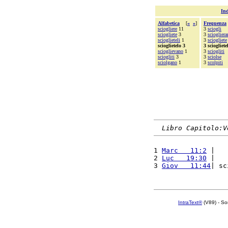
Ind
Alfabetica
[
«
»
]
Frequenza
sciogliere
11
3
sciogli
sciogliete
3
3
scioglier
scioglieteli
1
3
sciogliete
scioglietelo 3
3 sciogliete
scioglievano
1
3
sciogliti
sciogliti
3
3
sciolse
sciolgano
1
3
scolpiti
Libro Capitolo:V
1 
Marc   11:2
 |   
2 
Luc   19:30
 |   
3 
Giov   11:44
| sc
IntraText®
(V89) - So