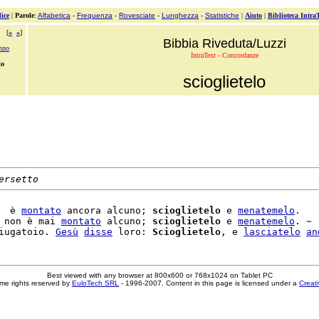
ice
|
Parole
:
Alfabetica
-
Frequenza
-
Rovesciate
-
Lunghezza
-
Statistiche
|
Aiuto
|
Biblioteca Intra
[
«
»
]
Bibbia Riveduta/Luzzi
anno
IntraText - Concordanze
lo
scioglietelo
ersetto
  è 
montato
 ancora alcuno; 
scioglietelo
 e 
menatemelo
.

 non è mai 
montato
 alcuno; 
scioglietelo
 e 
menatemelo
. ~

iugatoio. 
Gesù
disse
 loro: 
Scioglietelo
, e 
lasciatelo
an
Best viewed with any browser at 800x600 or 768x1024 on Tablet PC
me rights reserved by
EuloTech SRL
- 1996-2007. Content in this page is licensed under a
Creat