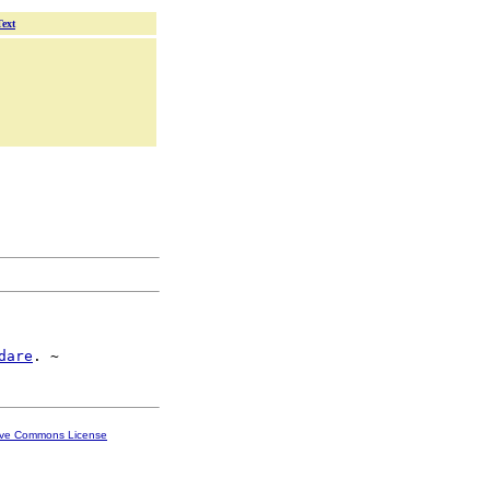
Text
dare
ive Commons License