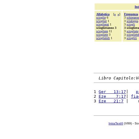
Ind
Alfabetica
[
«
»
]
Frequenza
scioglie
6
3
schieraro
scioglier
1
3
scialuppa
scioglierai
1
3
sciogli
scioglieranno 3
3 scioglier
sciogliere
11
3
sciogliete
sciogliete
3
3
sciogliete
scioglieteli
1
3
sciogliti
Libro Capitolo:V
1 
Ger   13:17
|   
p
2 
Eze    7:17
| 
fia
3 
Eze   21:7
 |    
IntraText®
(V89) - So