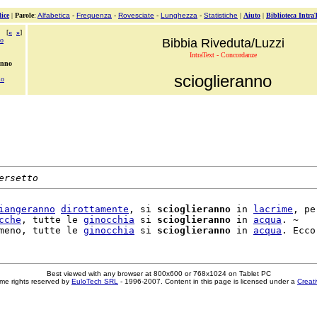
ice
|
Parole
:
Alfabetica
-
Frequenza
-
Rovesciate
-
Lunghezza
-
Statistiche
|
Aiuto
|
Biblioteca Intra
[
«
»
]
no
Bibbia Riveduta/Luzzi
IntraText - Concordanze
anno
scioglieranno
lo
ersetto
iangeranno
dirottamente
, si 
scioglieranno
 in 
lacrime
, pe
cche
, tutte le 
ginocchia
 si 
scioglieranno
 in 
acqua
. ~

meno, tutte le 
ginocchia
 si 
scioglieranno
 in 
acqua
Best viewed with any browser at 800x600 or 768x1024 on Tablet PC
me rights reserved by
EuloTech SRL
- 1996-2007. Content in this page is licensed under a
Creat