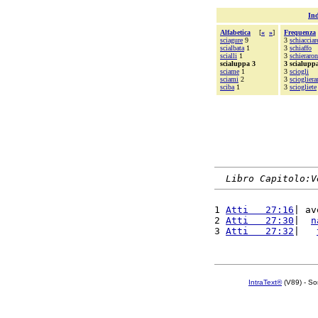
Ind
Alfabetica
[
«
»
]
Frequenza
sciagure
9
3
schiacciar
scialbata
1
3
schiaffo
scialli
1
3
schieraro
scialuppa 3
3 scialupp
sciame
1
3
sciogli
sciami
2
3
scioglier
sciba
1
3
sciogliete
Libro Capitolo:V
1 
Atti   27:16
| av
2 
Atti   27:30
|  
n
3 
Atti   27:32
|   
IntraText®
(V89) - So