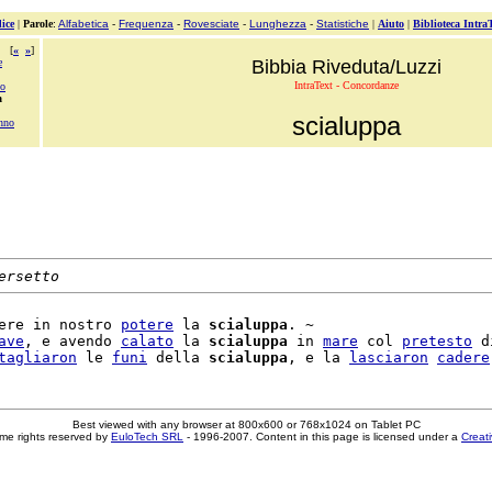
ice
|
Parole
:
Alfabetica
-
Frequenza
-
Rovesciate
-
Lunghezza
-
Statistiche
|
Aiuto
|
Biblioteca Intra
[
«
»
]
e
Bibbia Riveduta/Luzzi
IntraText - Concordanze
no
a
scialuppa
anno
ersetto
ere in nostro 
potere
 la 
scialuppa
. ~

ave
, e avendo 
calato
 la 
scialuppa
 in 
mare
 col 
pretesto
 di
tagliaron
 le 
funi
 della 
scialuppa
, e la 
lasciaron
cadere
Best viewed with any browser at 800x600 or 768x1024 on Tablet PC
me rights reserved by
EuloTech SRL
- 1996-2007. Content in this page is licensed under a
Creat