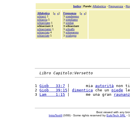
Indice
|
Parole
:
Alfabetica
-
Frequenza
-
Ro
Alfabetica
[
«
»
]
Frequenza
[
«
»
]
schiacci
1
3
scenderemo
schiaccia
5
3
scendiamo
schiacciano
1
3
sceshai
schiacciare 3
3 schiacciare
schiacciarmi
1
3
schiaffo
schiacciata
4
3
schierarono
schiacciate
5
3
scialuppa
Libro Capitolo:Versetto
1 
Giob   33:7
 |       mia 
autorità
 non ti
2 
Giob   39:15
| 
dimentica
 che un 
piede
 le
3 
Lam    1:15
 |       me una gran 
raunanz
Best viewed with any br
IntraText®
(V89) - Some rights reserved by
EuloTech SRL
- 1