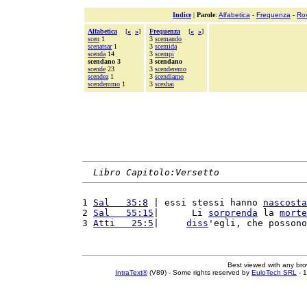
Indice
|
Parole
:
Alfabetica
-
Frequenza
-
Ro
Alfabetica
[
«
»
]
Frequenza
[
«
»
]
scen
1
3
scemando
scenatsar
1
3
scemida
scenda
14
3
scempi
scendano 3
3 scendano
scende
23
3
scenderemo
scendea
1
3
scendiamo
scendemmo
1
3
sceshai
Libro Capitolo:Versetto
1 
Sal   35:8
 | essi stessi hanno 
nascosta
2 
Sal   55:15
|      Li 
sorprenda
 la 
morte
3 
Atti   25:5
|     
diss
'egli, che possono
Best viewed with any br
IntraText®
(V89) - Some rights reserved by
EuloTech SRL
- 1