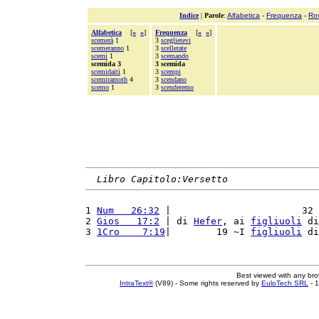
Indice
|
Parole
:
Alfabetica
-
Frequenza
-
Ro
Alfabetica
[
«
»
]
Frequenza
[
«
»
]
scemerà
1
3
sceglietevi
scemeranno
1
3
scellerate
scemi
1
3
scemando
scemida 3
3 scemida
scemidaiti
1
3
scempi
scemiramoth
4
3
scendano
scemo
1
3
scenderemo
Libro Capitolo:Versetto
1 
Num   26:32
 |                       32 
2 
Gios   17:2
 | di 
Hefer
, ai 
figliuoli
 di
3 
1Cro    7:19
|        19 ~I 
figliuoli
 di
Best viewed with any br
IntraText®
(V89) - Some rights reserved by
EuloTech SRL
- 1