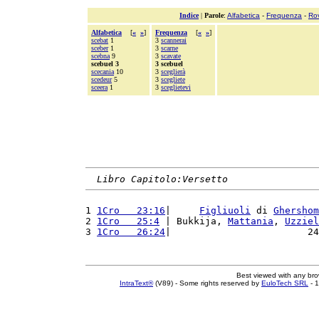
Indice
|
Parole
:
Alfabetica
-
Frequenza
-
Ro
Alfabetica
[
«
»
]
Frequenza
[
«
»
]
scebat
1
3
scannerai
sceber
1
3
scarne
scebna
9
3
scavate
scebuel 3
3 scebuel
scecania
10
3
sceglierà
scedeur
5
3
scegliete
sceera
1
3
sceglietevi
Libro Capitolo:Versetto
1 
1Cro   23:16
|     
Figliuoli
 di 
Ghershom
2 
1Cro   25:4
 | Bukkija, 
Mattania
, 
Uzziel
3 
1Cro   26:24
|                        24
Best viewed with any br
IntraText®
(V89) - Some rights reserved by
EuloTech SRL
- 1