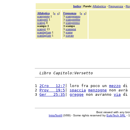
Indice
|
Parole
:
Alfabetica
-
Frequenza
-
Ro
Alfabetica
[
«
»
]
Frequenza
[
«
»
]
scamperete
1
3
scamperanno
scamperò
1
3
scamperebbe
scampi
8
3
scamperemo
scampo 3
3 scampo
scampò
13
3
scannerai
scandagliare
1
3
scarne
scandagliate
1
3
scavate
Libro Capitolo:Versetto
1 
2Cro   12:7
| loro fra poco un 
mezzo
 di 
2 
Prov   19:5
| 
spaccia
menzogne
 non avrà 
3 
Ger   25:35
| 
gregge
 non avranno 
via
 di 
Best viewed with any br
IntraText®
(V89) - Some rights reserved by
EuloTech SRL
- 1