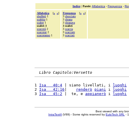
Indice
|
Parole
:
Alfabetica
-
Frequenza
-
Ro
Alfabetica
[
«
»
]
Frequenza
[
«
»
]
sbufferò
1
3
sbocciato
scabbia
1
3
sbrana
scabre
1
3
sbranava
scabri 3
3 scabri
scaccerà
2
3
scaccia
scaccerai
2
3
scacciate
scacceranno
1
3
scacciati
Libro Capitolo:Versetto
1 
Isa   40:4
 | siano livellati, i 
luoghi
2 
Isa   42:16
|    
renderò
piani
 i 
luoghi
3 
Isa   45:2
 |  te, e 
appianerò
 i 
luoghi
Best viewed with any br
IntraText®
(V89) - Some rights reserved by
EuloTech SRL
- 1