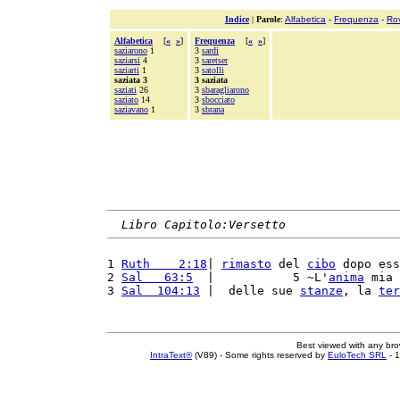
Indice
|
Parole
:
Alfabetica
-
Frequenza
-
Ro
Alfabetica
[
«
»
]
Frequenza
[
«
»
]
saziarono
1
3
sardi
saziarsi
4
3
saretser
saziarti
1
3
satolli
saziata 3
3 saziata
saziati
26
3
sbaragliarono
saziato
14
3
sbocciato
saziavano
1
3
sbrana
Libro Capitolo:Versetto
1 
Ruth    2:18
| 
rimasto
 del 
cibo
 dopo ess
2 
Sal   63:5
  |           5 ~L'
anima
 mia 
3 
Sal  104:13
 |  delle sue 
stanze
, la 
ter
Best viewed with any br
IntraText®
(V89) - Some rights reserved by
EuloTech SRL
- 1