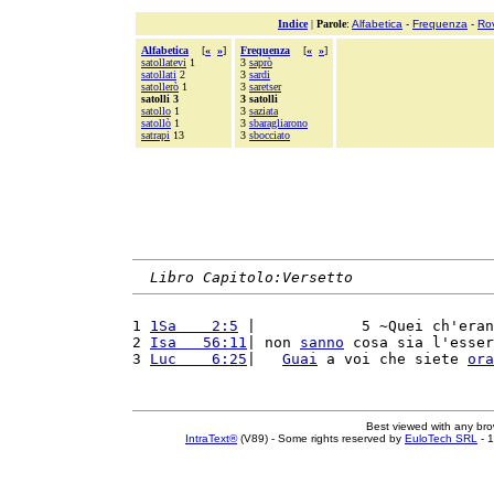
Indice
|
Parole
:
Alfabetica
-
Frequenza
-
Ro
Alfabetica
[
«
»
]
Frequenza
[
«
»
]
satollatevi
1
3
saprò
satollati
2
3
sardi
satollerò
1
3
saretser
satolli 3
3 satolli
satollo
1
3
saziata
satollò
1
3
sbaragliarono
satrapi
13
3
sbocciato
Libro Capitolo:Versetto
1 
1Sa    2:5
 |            5 ~Quei ch'eran
2 
Isa   56:11
| non 
sanno
 cosa sia l'esser
3 
Luc    6:25
|   
Guai
 a voi che siete 
ora
Best viewed with any br
IntraText®
(V89) - Some rights reserved by
EuloTech SRL
- 1