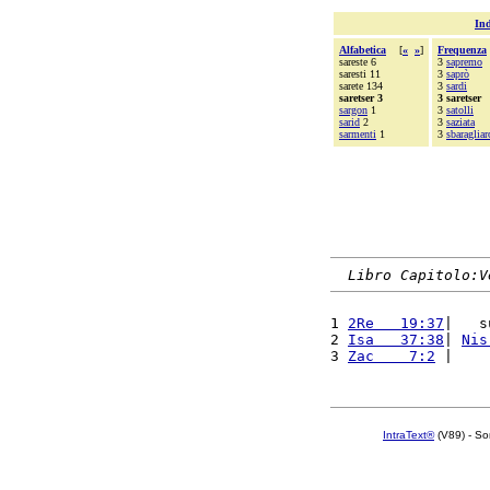
Ind
Alfabetica
[
«
»
]
Frequenza
sareste 6
3
sapremo
saresti 11
3
saprò
sarete 134
3
sardi
saretser 3
3 saretser
sargon
1
3
satolli
sarid
2
3
saziata
sarmenti
1
3
sbaraglia
Libro Capitolo:V
1 
2Re   19:37
|   s
2 
Isa   37:38
| 
Nis
3 
Zac    7:2
 |    
IntraText®
(V89) - So