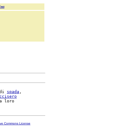
Text
di 
spada
,

ccisero
ive Commons License