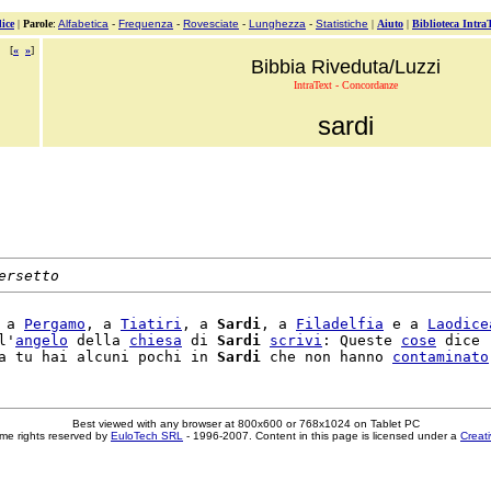
ice
|
Parole
:
Alfabetica
-
Frequenza
-
Rovesciate
-
Lunghezza
-
Statistiche
|
Aiuto
|
Biblioteca Intra
[
«
»
]
Bibbia Riveduta/Luzzi
IntraText - Concordanze
sardi
ersetto
 a 
Pergamo
, a 
Tiatiri
, a 
Sardi
, a 
Filadelfia
 e a 
Laodice
l'
angelo
 della 
chiesa
 di 
Sardi
scrivi
: Queste 
cose
 dice

a tu hai alcuni pochi in 
Sardi
 che non hanno 
contaminato
Best viewed with any browser at 800x600 or 768x1024 on Tablet PC
me rights reserved by
EuloTech SRL
- 1996-2007. Content in this page is licensed under a
Creat