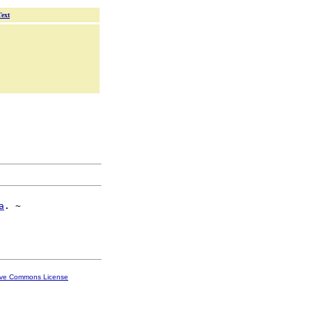
Text
a
. ~

ive Commons License