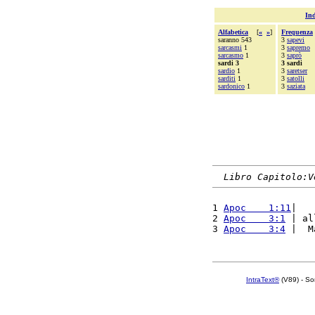
Ind
Alfabetica
[
«
»
]
Frequenza
saranno 543
3
sapevi
sarcasmi
1
3
sapremo
sarcasmo
1
3
saprò
sardi 3
3 sardi
sardio
1
3
saretser
sarditi
1
3
satolli
sardonico
1
3
saziata
Libro Capitolo:V
1 
Apoc    1:11
|   
2 
Apoc    3:1
 | al
3 
Apoc    3:4
 |  M
IntraText®
(V89) - So