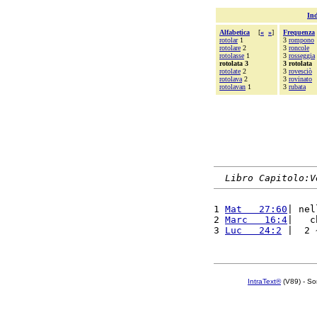
Ind
Alfabetica
[
«
»
]
Frequenza
rotolar
1
3
rompono
rotolare
2
3
roncole
rotolasse
1
3
rosseggia
rotolata 3
3 rotolata
rotolate
2
3
rovesciò
rotolava
2
3
rovinato
rotolavan
1
3
rubata
Libro Capitolo:V
1 
Mat   27:60
| nel
2 
Marc   16:4
|   c
3 
Luc   24:2
 |  2 
IntraText®
(V89) - So