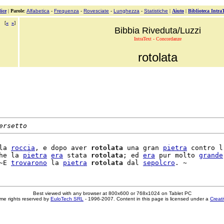
ice
|
Parole
:
Alfabetica
-
Frequenza
-
Rovesciate
-
Lunghezza
-
Statistiche
|
Aiuto
|
Biblioteca Intra
[
«
»
]
Bibbia Riveduta/Luzzi
IntraText - Concordanze
rotolata
ersetto
la 
roccia
, e dopo aver 
rotolata
 una gran 
pietra
 contro l'
he la 
pietra
era
 stata 
rotolata
; ed 
era
 pur molto 
grande
~E 
trovarono
 la 
pietra
rotolata
 dal 
sepolcro
Best viewed with any browser at 800x600 or 768x1024 on Tablet PC
me rights reserved by
EuloTech SRL
- 1996-2007. Content in this page is licensed under a
Creat