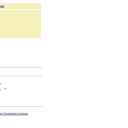
Text


. ~

ive Commons License