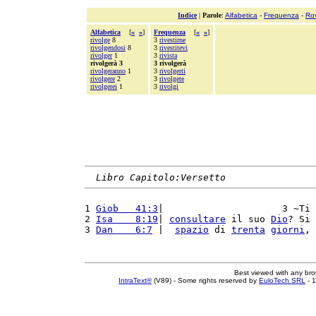
Indice
|
Parole
:
Alfabetica
-
Frequenza
-
Ro
Alfabetica
[
«
»
]
Frequenza
[
«
»
]
rivolge
8
3
rivestirne
rivolgendosi
8
3
rivestitevi
rivolger
1
3
rivista
rivolgerà 3
3 rivolgerà
rivolgeranno
1
3
rivolgerti
rivolgere
2
3
rivolgete
rivolgerei
1
3
rivolgi
Libro Capitolo:Versetto
1 
Giob   41:3
|                     3 ~Ti 
2 
Isa    8:19
| 
consultare
 il suo 
Dio
? Si 
3 
Dan    6:7
 |  
spazio
 di 
trenta
giorni
, 
Best viewed with any br
IntraText®
(V89) - Some rights reserved by
EuloTech SRL
- 1