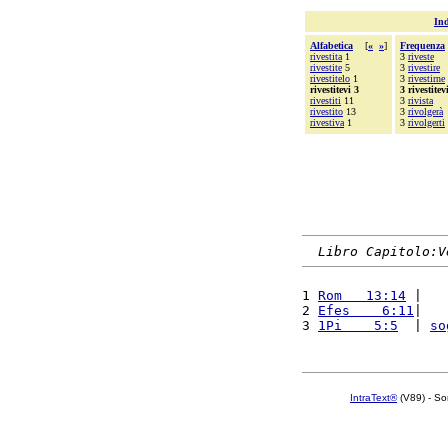
Ind
Alfabetica
[
«
»
]
Frequenza
rivestita
1
3
riveste
rivestite
5
3
rivestire
rivestitelo
1
3
rivestirne
rivestitevi 3
3 rivestitev
rivestiti
11
3
rivista
rivestito
13
3
rivolgerà
rivestiva
1
3
rivolgerti
Libro Capitolo:V
1 
Rom   13:14
 |   
2 
Efes    6:11
|   
3 
1Pi    5:5
  | 
so
IntraText®
(V89) - So