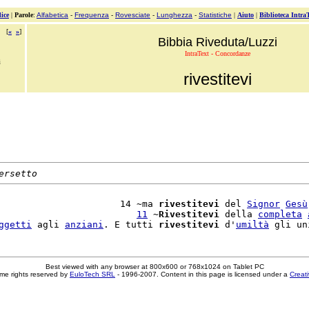
ice
|
Parole
:
Alfabetica
-
Frequenza
-
Rovesciate
-
Lunghezza
-
Statistiche
|
Aiuto
|
Biblioteca Intra
[
«
»
]
Bibbia Riveduta/Luzzi
IntraText - Concordanze
i
rivestitevi
ersetto
                      14 ~ma 
rivestitevi
 del 
Signor
Gesù
                         
11
 ~
Rivestitevi
 della 
completa
ggetti
 agli 
anziani
. E tutti 
rivestitevi
 d'
umiltà
Best viewed with any browser at 800x600 or 768x1024 on Tablet PC
me rights reserved by
EuloTech SRL
- 1996-2007. Content in this page is licensed under a
Creat