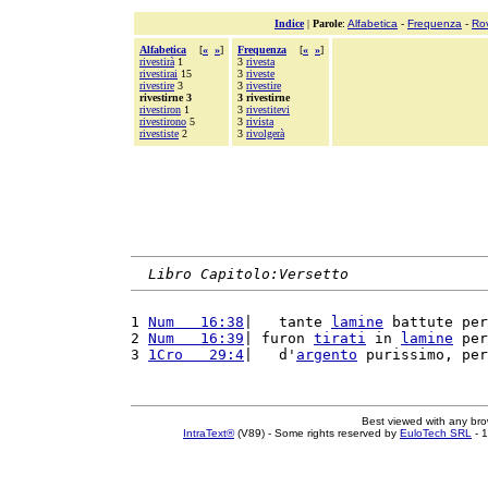
Indice
|
Parole
:
Alfabetica
-
Frequenza
-
Ro
Alfabetica
[
«
»
]
Frequenza
[
«
»
]
rivestirà
1
3
rivesta
rivestirai
15
3
riveste
rivestire
3
3
rivestire
rivestirne 3
3 rivestirne
rivestiron
1
3
rivestitevi
rivestirono
5
3
rivista
rivestiste
2
3
rivolgerà
Libro Capitolo:Versetto
1 
Num   16:38
|   tante 
lamine
 battute per
2 
Num   16:39
| furon 
tirati
 in 
lamine
 per
3 
1Cro   29:4
|   d'
argento
 purissimo, per
Best viewed with any br
IntraText®
(V89) - Some rights reserved by
EuloTech SRL
- 1