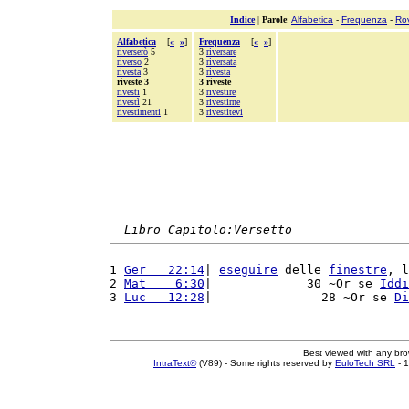
Indice
|
Parole
:
Alfabetica
-
Frequenza
-
Ro
Alfabetica
[
«
»
]
Frequenza
[
«
»
]
riverserò
5
3
riversare
riverso
2
3
riversata
rivesta
3
3
rivesta
riveste 3
3 riveste
rivesti
1
3
rivestire
rivestì
21
3
rivestirne
rivestimenti
1
3
rivestitevi
Libro Capitolo:Versetto
1 
Ger   22:14
| 
eseguire
 delle 
finestre
, l
2 
Mat    6:30
|             30 ~Or se 
Iddi
3 
Luc   12:28
|               28 ~Or se 
Di
Best viewed with any br
IntraText®
(V89) - Some rights reserved by
EuloTech SRL
- 1