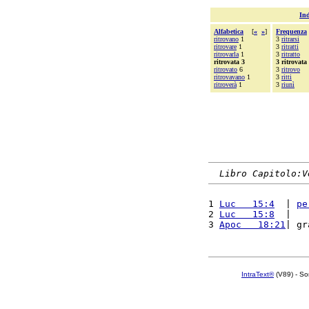
Ind
Alfabetica
[
«
»
]
Frequenza
ritrovano
1
3
ritrarsi
ritrovare
1
3
ritratti
ritrovarla
1
3
ritratto
ritrovata 3
3 ritrovata
ritrovato
6
3
ritrovo
ritrovavano
1
3
ritti
ritroverà
1
3
riunì
Libro Capitolo:V
1 
Luc   15:4
  | 
pe
2 
Luc   15:8
  |   
3 
Apoc   18:21
| gr
IntraText®
(V89) - So