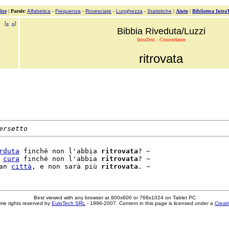
ice
|
Parole
:
Alfabetica
-
Frequenza
-
Rovesciate
-
Lunghezza
-
Statistiche
|
Aiuto
|
Biblioteca Intra
[
«
»
]
Bibbia Riveduta/Luzzi
IntraText - Concordanze
ritrovata
ersetto
rduta
 finché non l'abbia 
ritrovata
? ~

 
cura
 finché non l'abbia 
ritrovata
? ~

an 
città
, e non sarà più 
ritrovata
Best viewed with any browser at 800x600 or 768x1024 on Tablet PC
me rights reserved by
EuloTech SRL
- 1996-2007. Content in this page is licensed under a
Creat