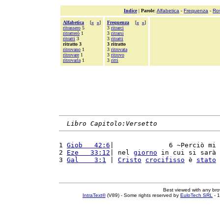
Indice
|
Parole
:
Alfabetica
-
Frequenza
-
Ro
Alfabetica
[
«
»
]
Frequenza
[
«
»
]
ritrassero
5
3
ritrarci
ritratterò
1
3
ritrarsi
ritratti
3
3
ritratti
ritratto 3
3 ritratto
ritrovano
1
3
ritrovata
ritrovare
1
3
ritrovo
ritrovarla
1
3
ritti
Libro Capitolo:Versetto
1 
Giob   42:6
|              6 ~Perciò mi 
2 
Eze   33:12
| nel 
giorno
 in cui si sarà 
3 
Gal    3:1
 | 
Cristo
crocifisso
 è 
stato
Best viewed with any br
IntraText®
(V89) - Some rights reserved by
EuloTech SRL
- 1