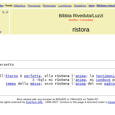
ice
|
Parole
:
Alfabetica
-
Frequenza
-
Rovesciate
-
Lunghezza
-
Statistiche
|
Aiuto
|
Biblioteca Intra
[
«
»
]
Bibbia Riveduta/Luzzi
IntraText - Concordanze
ristora
se
ersetto
ll'
Eterno
 è 
perfetta
, ella 
ristora
 l'
anima
; la 
testimoni
                3 ~Egli mi 
ristora
 l'
anima
, mi 
conduce
 p
   
tempo
 della 
mèsse
; esso 
ristora
 l'
anima
 del suo 
padro
Best viewed with any browser at 800x600 or 768x1024 on Tablet PC
me rights reserved by
EuloTech SRL
- 1996-2007. Content in this page is licensed under a
Creat