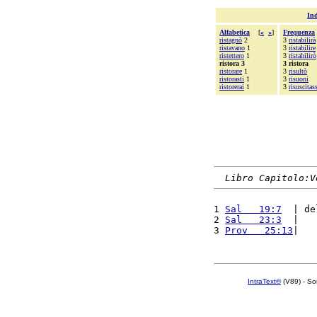
Ind
Alfabetica
[
«
»
]
Frequenza
ristagnò
2
3
ristabilirà
ristavano
1
3
ristabilire
ristettero
1
3
ristabilirò
ristora 3
3 ristora
ristorare
1
3
risultò
ristorasti
1
3
risuoni
ristorerai
1
3
risuscitas
Libro Capitolo:V
1 
Sal   19:7
  | de
2 
Sal   23:3
  |   
3 
Prov   25:13
|   
IntraText®
(V89) - So