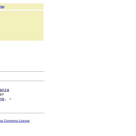
Text
anza
er

ne
ive Commons License