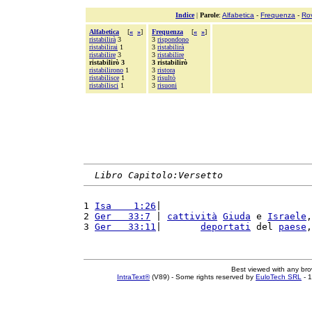
Indice
|
Parole
:
Alfabetica
-
Frequenza
-
Ro
Alfabetica
[
«
»
]
Frequenza
[
«
»
]
ristabilirà
3
3
rispondono
ristabilirai
1
3
ristabilirà
ristabilire
3
3
ristabilire
ristabilirò 3
3 ristabilirò
ristabilirono
1
3
ristora
ristabilisce
1
3
risultò
ristabilisci
1
3
risuoni
Libro Capitolo:Versetto
1 
Isa    1:26
|                           
2 
Ger   33:7
 | 
cattività
Giuda
 e 
Israele
,
3 
Ger   33:11
|       
deportati
 del 
paese
,
Best viewed with any br
IntraText®
(V89) - Some rights reserved by
EuloTech SRL
- 1