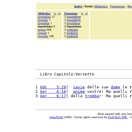
Indice
|
Parole
:
Alfabetica
-
Frequenza
-
Ro
Alfabetica
[
«
»
]
Frequenza
[
«
»
]
rispondimi
13
3
risponderete
rispondo
1
3
rispondergli
rispondon
1
3
rispondesse
rispondono 3
3 rispondono
rispose
608
3
ristabilirà
risposer
1
3
ristabilire
risposero
108
3
ristabilirò
Libro Capitolo:Versetto
1 
Gdc    5:29
|  
savie
 delle sue 
dame
 le 
r
2 
Ger    6:16
|  
anime
 vostre! Ma quelli 
r
3 
Ger    6:17
| della 
tromba
!' Ma quelli 
r
Best viewed with any br
IntraText®
(V89) - Some rights reserved by
EuloTech SRL
- 1