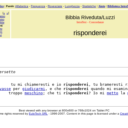
ice
|
Parole
:
Alfabetica
-
Frequenza
-
Rovesciate
-
Lunghezza
-
Statistiche
|
Aiuto
|
Biblioteca Intra
[
«
»
]
ranno
Bibbia Riveduta/Luzzi
mmo
IntraText - Concordanze
ebbe
rei
te
risponderei
li
se
ersetto
     tu mi chiameresti e io 
risponderei
, tu brameresti r
vasse
 per 
giudicarmi
, e che 
risponderei
 quando mi esamin
    troppo 
meschino
; che ti 
risponderei
? Io mi 
metto
 la 
Best viewed with any browser at 800x600 or 768x1024 on Tablet PC
me rights reserved by
EuloTech SRL
- 1996-2007. Content in this page is licensed under a
Creat