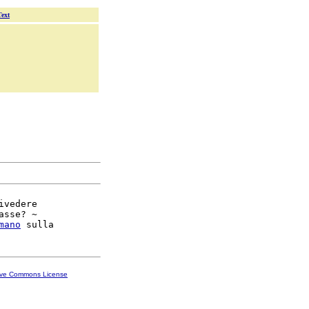
Text
ivedere

asse? ~

mano
ive Commons License