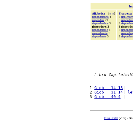
Ind
Alfabetica
[
«
»
]
Frequenza
risponderanno
4
3
risplende
rispondere
21
3
risponde
risponderebbe
3
3
risponder
risponderei 3
3 risponde
risponderemo
1
3
rispondere
rispondereste
1
3
risponderg
risponderete
3
3
rispondes
Libro Capitolo:V
1 
Giob   14:15
|   
2 
Giob   31:14
| 
le
3 
Giob   40:4
 |   
IntraText®
(V89) - So