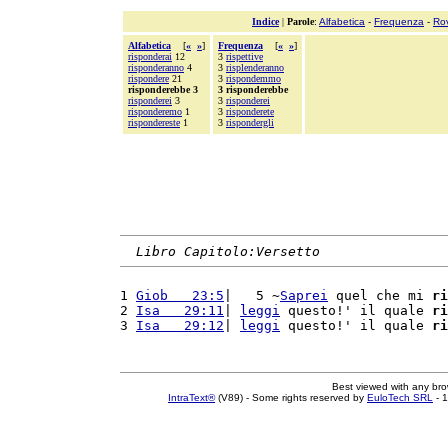
Indice
|
Parole
:
Alfabetica
-
Frequenza
-
Ro
Alfabetica
[
«
»
]
Frequenza
[
«
»
]
risponderai
12
3
rispettive
risponderanno
4
3
risplenderanno
rispondere
21
3
rispondemmo
risponderebbe 3
3 risponderebbe
risponderei
3
3
risponderei
risponderemo
1
3
risponderete
rispondereste
1
3
rispondergli
Libro Capitolo:Versetto
1 
Giob   23:5
|   5 ~
Saprei
 quel che mi 
ri
2 
Isa   29:11
| 
leggi
 questo!' il quale 
ri
3 
Isa   29:12
| 
leggi
 questo!' il quale 
ri
Best viewed with any br
IntraText®
(V89) - Some rights reserved by
EuloTech SRL
- 1