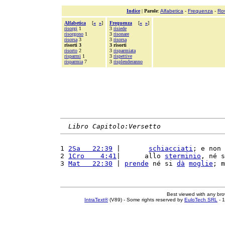
Indice
|
Parole
:
Alfabetica
-
Frequenza
-
Ro
Alfabetica
[
«
»
]
Frequenza
[
«
»
]
risorgi
1
3
risiede
risorgono
1
3
risonare
risorsa
3
3
risorsa
risorti 3
3 risorti
risorto
2
3
risparmiata
risparmi
1
3
rispettive
risparmia
7
3
risplenderanno
Libro Capitolo:Versetto
1 
2Sa   22:39
 |       
schiacciati
; e non 
2 
1Cro    4:41
|      allo 
sterminio
, né s
3 
Mat   22:30
 | 
prende
 né si 
dà
moglie
; m
Best viewed with any br
IntraText®
(V89) - Some rights reserved by
EuloTech SRL
- 1